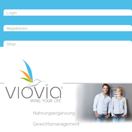
Login
Registrieren
Shop
Toggle
navigat
Nahrungsergänzung
Gewichtsmanagement